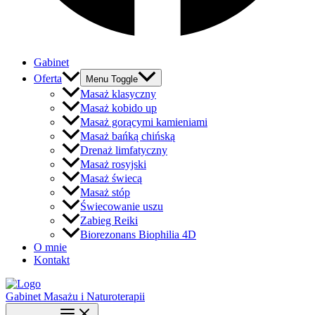
Gabinet
Oferta
Menu Toggle
Masaż klasyczny
Masaż kobido up
Masaż gorącymi kamieniami
Masaż bańką chińską
Drenaż limfatyczny
Masaż rosyjski
Masaż świecą
Masaż stóp
Świecowanie uszu
Zabieg Reiki
Biorezonans Biophilia 4D
O mnie
Kontakt
Gabinet Masażu i Naturoterapii