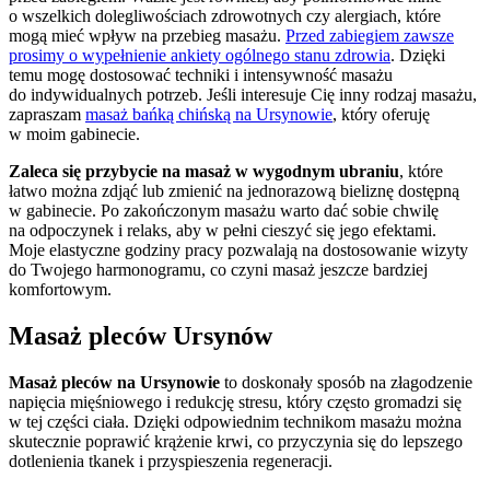
o wszelkich dolegliwościach zdrowotnych czy alergiach, które
mogą mieć wpływ na przebieg masażu.
Przed zabiegiem zawsze
prosimy o wypełnienie ankiety ogólnego stanu zdrowia
. Dzięki
temu mogę dostosować techniki i intensywność masażu
do indywidualnych potrzeb. Jeśli interesuje Cię inny rodzaj masażu,
zapraszam
masaż bańką chińską na Ursynowie
, który oferuję
w moim gabinecie.
Zaleca się przybycie na masaż w wygodnym ubraniu
, które
łatwo można zdjąć lub zmienić na jednorazową bieliznę dostępną
w gabinecie. Po zakończonym masażu warto dać sobie chwilę
na odpoczynek i relaks, aby w pełni cieszyć się jego efektami.
Moje elastyczne godziny pracy pozwalają na dostosowanie wizyty
do Twojego harmonogramu, co czyni masaż jeszcze bardziej
komfortowym.
Masaż pleców Ursynów
Masaż pleców na Ursynowie
to doskonały sposób na złagodzenie
napięcia mięśniowego i redukcję stresu, który często gromadzi się
w tej części ciała. Dzięki odpowiednim technikom masażu można
skutecznie poprawić krążenie krwi, co przyczynia się do lepszego
dotlenienia tkanek i przyspieszenia regeneracji.