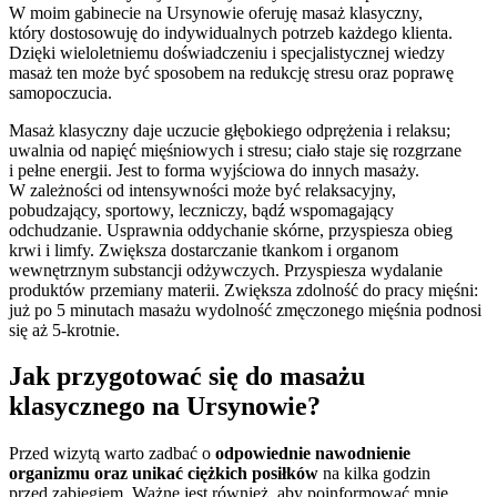
W moim gabinecie na Ursynowie oferuję masaż klasyczny,
który dostosowuję do indywidualnych potrzeb każdego klienta.
Dzięki wieloletniemu doświadczeniu i specjalistycznej wiedzy
masaż ten może być sposobem na redukcję stresu oraz poprawę
samopoczucia.
Masaż klasyczny daje uczucie głębokiego odprężenia i relaksu;
uwalnia od napięć mięśniowych i stresu; ciało staje się rozgrzane
i pełne energii. Jest to forma wyjściowa do innych masaży.
W zależności od intensywności może być relaksacyjny,
pobudzający, sportowy, leczniczy, bądź wspomagający
odchudzanie. Usprawnia oddychanie skórne, przyspiesza obieg
krwi i limfy. Zwiększa dostarczanie tkankom i organom
wewnętrznym substancji odżywczych. Przyspiesza wydalanie
produktów przemiany materii. Zwiększa zdolność do pracy mięśni:
już po 5 minutach masażu wydolność zmęczonego mięśnia podnosi
się aż 5-krotnie.
Jak przygotować się do masażu
klasycznego na Ursynowie?
Przed wizytą warto zadbać o
odpowiednie nawodnienie
organizmu oraz unikać ciężkich posiłków
na kilka godzin
przed zabiegiem. Ważne jest również, aby poinformować mnie