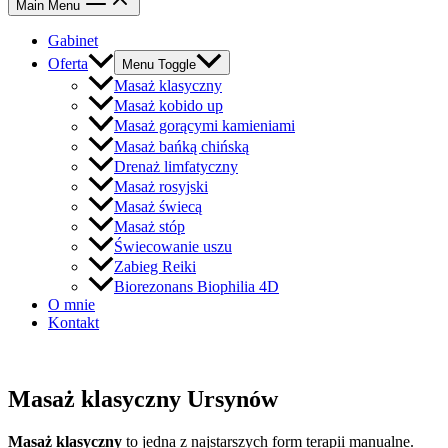
Main Menu
Gabinet
Oferta
Menu Toggle
Masaż klasyczny
Masaż kobido up
Masaż gorącymi kamieniami
Masaż bańką chińską
Drenaż limfatyczny
Masaż rosyjski
Masaż świecą
Masaż stóp
Świecowanie uszu
Zabieg Reiki
Biorezonans Biophilia 4D
O mnie
Kontakt
Masaż klasyczny Ursynów
Masaż klasyczny
to jedna z najstarszych form terapii manualne.