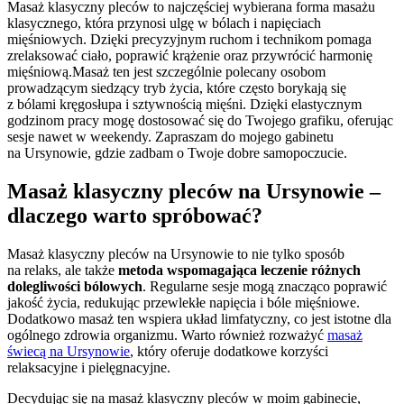
Masaż klasyczny pleców to najczęściej wybierana forma masażu
klasycznego, która przynosi ulgę w bólach i napięciach
mięśniowych. Dzięki precyzyjnym ruchom i technikom pomaga
zrelaksować ciało, poprawić krążenie oraz przywrócić harmonię
mięśniową.Masaż ten jest szczególnie polecany osobom
prowadzącym siedzący tryb życia, które często borykają się
z bólami kręgosłupa i sztywnością mięśni. Dzięki elastycznym
godzinom pracy mogę dostosować się do Twojego grafiku, oferując
sesje nawet w weekendy. Zapraszam do mojego gabinetu
na Ursynowie, gdzie zadbam o Twoje dobre samopoczucie.
Masaż klasyczny pleców na Ursynowie –
dlaczego warto spróbować?
Masaż klasyczny pleców na Ursynowie to nie tylko sposób
na relaks, ale także
metoda wspomagająca leczenie różnych
dolegliwości bólowych
. Regularne sesje mogą znacząco poprawić
jakość życia, redukując przewlekłe napięcia i bóle mięśniowe.
Dodatkowo masaż ten wspiera układ limfatyczny, co jest istotne dla
ogólnego zdrowia organizmu. Warto również rozważyć
masaż
świecą na Ursynowie
, który oferuje dodatkowe korzyści
relaksacyjne i pielęgnacyjne.
Decydując się na masaż klasyczny pleców w moim gabinecie,