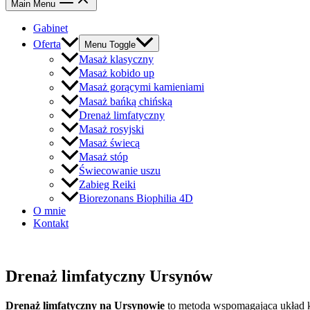
Main Menu
Gabinet
Oferta
Menu Toggle
Masaż klasyczny
Masaż kobido up
Masaż gorącymi kamieniami
Masaż bańką chińską
Drenaż limfatyczny
Masaż rosyjski
Masaż świecą
Masaż stóp
Świecowanie uszu
Zabieg Reiki
Biorezonans Biophilia 4D
O mnie
Kontakt
Drenaż limfatyczny Ursynów
Drenaż limfatyczny na Ursynowie
to metoda wspomagająca układ k