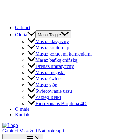
Gabinet
Oferta
Menu Toggle
Masaż klasyczny
Masaż kobido up
Masaż gorącymi kamieniami
Masaż bańką chińską
Drenaż limfatyczny
Masaż rosyjski
Masaż świecą
Masaż stóp
Świecowanie uszu
Zabieg Reiki
Biorezonans Biophilia 4D
O mnie
Kontakt
Gabinet Masażu i Naturoterapii